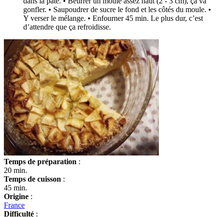
dans la pâte. • Beurrer un moule assez haut (2 - 3 cm), ça va
gonfler. • Saupoudrer de sucre le fond et les côtés du moule. •
Y verser le mélange. • Enfourner 45 min. Le plus dur, c’est
d’attendre que ça refroidisse.
Temps de préparation
:
20 min.
Temps de cuisson
:
45 min.
Origine
:
France
Difficulté
: