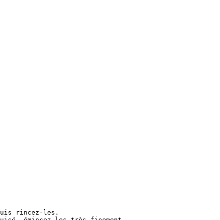
uis rincez-les.

uisé, émincez-les très finement.
