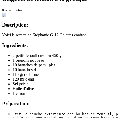
0% de 0 votes
Description:
Voici la recette de Stéphanie.G 12 Galettes environ
Ingrédients:
2 petits fenouil environ 450 gr
1 oignons nouveau
10 branches de persil plat
10 branches d'aneth
110 gr de farine
120 ml d'eau
Sel poivre
Huile d'olive
1 citron
Préparation:
Ôtez la couche extérieure des bulbes de fenouil, p
A l’aide d’une mandoline, ou d’un couteau bien aig