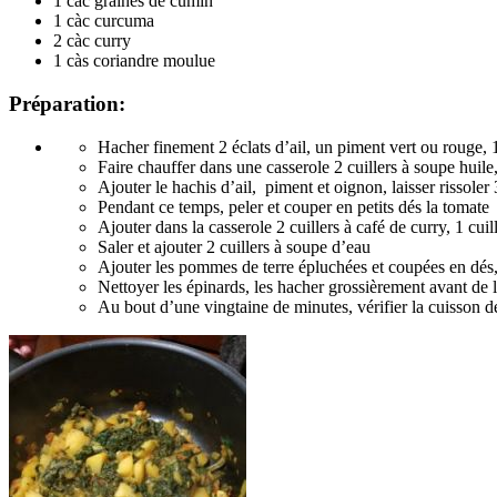
1 càc graines de cumin
1 càc curcuma
2 càc curry
1 càs coriandre moulue
Préparation:
Hacher finement 2 éclats d’ail, un piment vert ou rouge,
Faire chauffer dans une casserole 2 cuillers à soupe huile,
Ajouter le hachis d’ail, piment et oignon, laisser rissole
Pendant ce temps, peler et couper en petits dés la tomate
Ajouter dans la casserole 2 cuillers à café de curry, 1 cu
Saler et ajouter 2 cuillers à soupe d’eau
Ajouter les pommes de terre épluchées et coupées en dés, 
Nettoyer les épinards, les hacher grossièrement avant de le
Au bout d’une vingtaine de minutes, vérifier la cuisson d