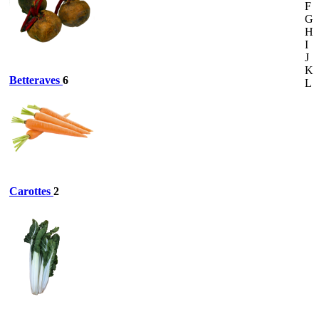
F
G
H
I
J
K
Betteraves
6
L
Carottes
2