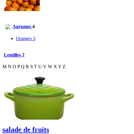
Agrumes
4
Oranges
3
Lentilles
2
M
N
O
P
Q
R
S
T
U
V
W
X
Y
Z
salade de fruits